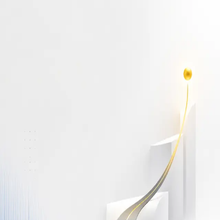
أهلاً بك مجدداً
سجّل دخولك لتواصل التعلم
البريد الإلكتروني
كلمة المرور
نسيت كلمة المرور؟
Show password
دخول
ليس لديك حساب؟
سجّل مجاناً