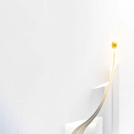
أهلاً بك مجدداً
سجّل دخولك لتواصل التعلم
البريد الإلكتروني
كلمة المرور
نسيت كلمة المرور؟
Show password
دخول
ليس لديك حساب؟
سجّل مجاناً