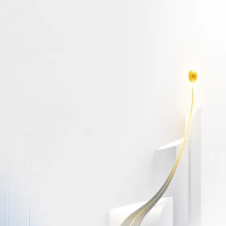
أهلاً بك مجدداً
سجّل دخولك لتواصل التعلم
البريد الإلكتروني
كلمة المرور
نسيت كلمة المرور؟
Show password
دخول
ليس لديك حساب؟
سجّل مجاناً