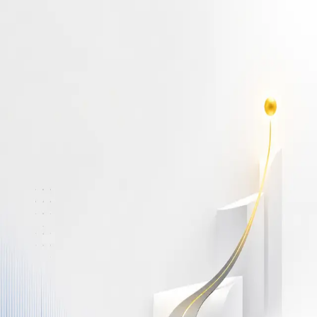
أهلاً بك مجدداً
سجّل دخولك لتواصل التعلم
البريد الإلكتروني
كلمة المرور
نسيت كلمة المرور؟
Show password
دخول
ليس لديك حساب؟
سجّل مجاناً