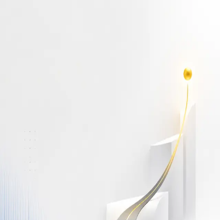
أهلاً بك مجدداً
سجّل دخولك لتواصل التعلم
البريد الإلكتروني
كلمة المرور
نسيت كلمة المرور؟
Show password
دخول
ليس لديك حساب؟
سجّل مجاناً