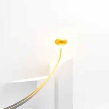
أهلاً بك مجدداً
سجّل دخولك لتواصل التعلم
البريد الإلكتروني
كلمة المرور
نسيت كلمة المرور؟
Show password
دخول
ليس لديك حساب؟
سجّل مجاناً