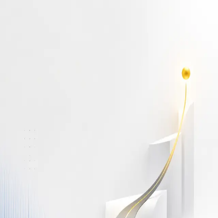
أهلاً بك مجدداً
سجّل دخولك لتواصل التعلم
البريد الإلكتروني
كلمة المرور
نسيت كلمة المرور؟
Show password
دخول
ليس لديك حساب؟
سجّل مجاناً