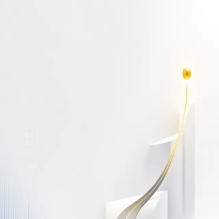
أهلاً بك مجدداً
سجّل دخولك لتواصل التعلم
البريد الإلكتروني
كلمة المرور
نسيت كلمة المرور؟
Show password
دخول
ليس لديك حساب؟
سجّل مجاناً