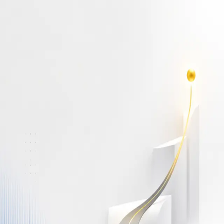
أهلاً بك مجدداً
سجّل دخولك لتواصل التعلم
البريد الإلكتروني
كلمة المرور
نسيت كلمة المرور؟
Show password
دخول
ليس لديك حساب؟
سجّل مجاناً