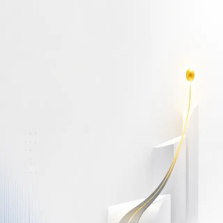
أهلاً بك مجدداً
سجّل دخولك لتواصل التعلم
البريد الإلكتروني
كلمة المرور
نسيت كلمة المرور؟
Show password
دخول
ليس لديك حساب؟
سجّل مجاناً