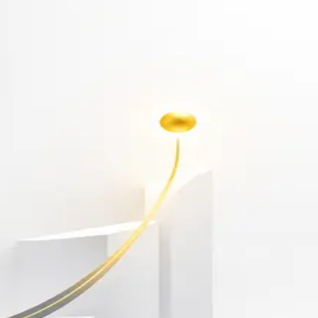
أهلاً بك مجدداً
سجّل دخولك لتواصل التعلم
البريد الإلكتروني
كلمة المرور
نسيت كلمة المرور؟
Show password
دخول
ليس لديك حساب؟
سجّل مجاناً