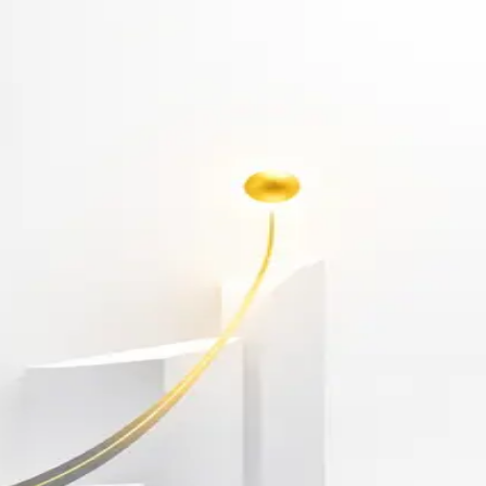
أهلاً بك مجدداً
سجّل دخولك لتواصل التعلم
البريد الإلكتروني
كلمة المرور
نسيت كلمة المرور؟
Show password
دخول
ليس لديك حساب؟
سجّل مجاناً