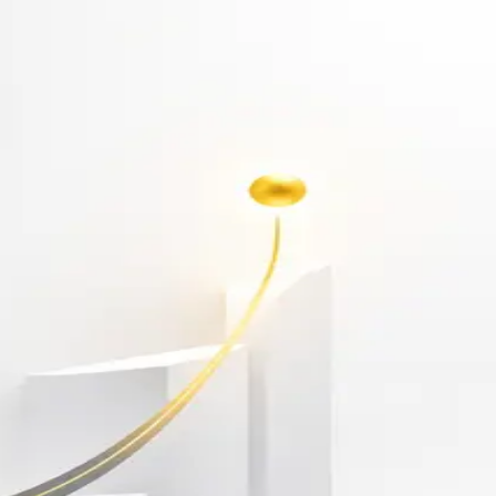
أهلاً بك مجدداً
سجّل دخولك لتواصل التعلم
البريد الإلكتروني
كلمة المرور
نسيت كلمة المرور؟
Show password
دخول
ليس لديك حساب؟
سجّل مجاناً