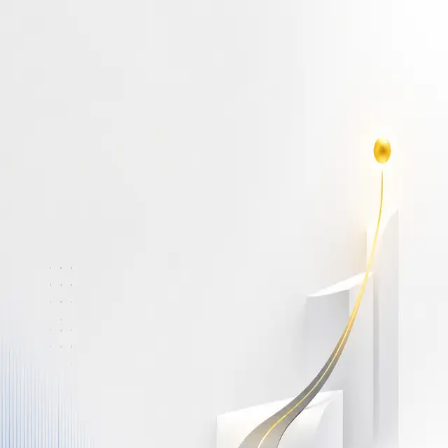
أهلاً بك مجدداً
سجّل دخولك لتواصل التعلم
البريد الإلكتروني
كلمة المرور
نسيت كلمة المرور؟
Show password
دخول
ليس لديك حساب؟
سجّل مجاناً