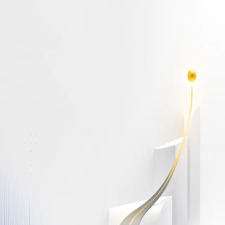
أهلاً بك مجدداً
سجّل دخولك لتواصل التعلم
البريد الإلكتروني
كلمة المرور
نسيت كلمة المرور؟
Show password
دخول
ليس لديك حساب؟
سجّل مجاناً