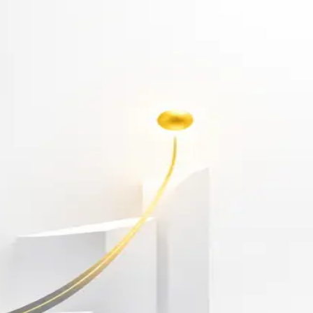
أهلاً بك مجدداً
سجّل دخولك لتواصل التعلم
البريد الإلكتروني
كلمة المرور
نسيت كلمة المرور؟
Show password
دخول
ليس لديك حساب؟
سجّل مجاناً