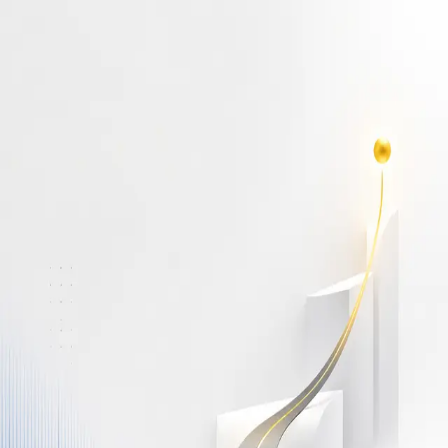
أهلاً بك مجدداً
سجّل دخولك لتواصل التعلم
البريد الإلكتروني
كلمة المرور
نسيت كلمة المرور؟
Show password
دخول
ليس لديك حساب؟
سجّل مجاناً