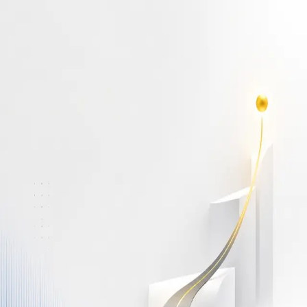
أهلاً بك مجدداً
سجّل دخولك لتواصل التعلم
البريد الإلكتروني
كلمة المرور
نسيت كلمة المرور؟
Show password
دخول
ليس لديك حساب؟
سجّل مجاناً