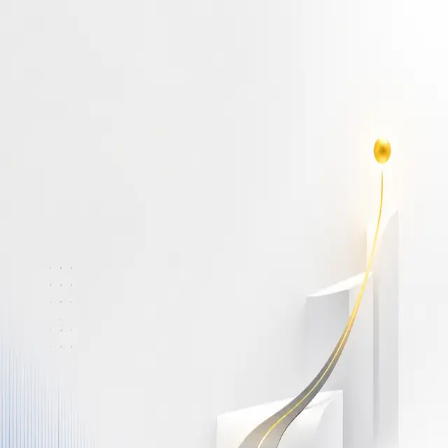
أهلاً بك مجدداً
سجّل دخولك لتواصل التعلم
البريد الإلكتروني
كلمة المرور
نسيت كلمة المرور؟
Show password
دخول
ليس لديك حساب؟
سجّل مجاناً