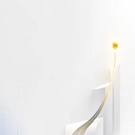
أهلاً بك مجدداً
سجّل دخولك لتواصل التعلم
البريد الإلكتروني
كلمة المرور
نسيت كلمة المرور؟
Show password
دخول
ليس لديك حساب؟
سجّل مجاناً