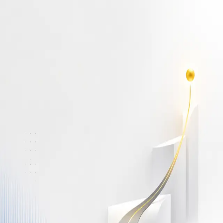
أهلاً بك مجدداً
سجّل دخولك لتواصل التعلم
البريد الإلكتروني
كلمة المرور
نسيت كلمة المرور؟
Show password
دخول
ليس لديك حساب؟
سجّل مجاناً