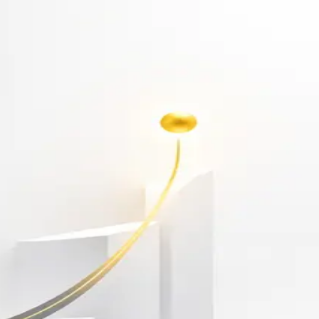
أهلاً بك مجدداً
سجّل دخولك لتواصل التعلم
البريد الإلكتروني
كلمة المرور
نسيت كلمة المرور؟
Show password
دخول
ليس لديك حساب؟
سجّل مجاناً