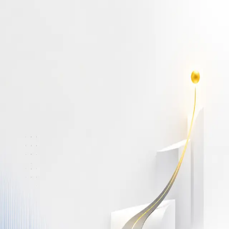
أهلاً بك مجدداً
سجّل دخولك لتواصل التعلم
البريد الإلكتروني
كلمة المرور
نسيت كلمة المرور؟
Show password
دخول
ليس لديك حساب؟
سجّل مجاناً