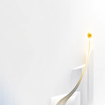
أهلاً بك مجدداً
سجّل دخولك لتواصل التعلم
البريد الإلكتروني
كلمة المرور
نسيت كلمة المرور؟
Show password
دخول
ليس لديك حساب؟
سجّل مجاناً