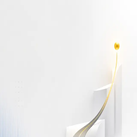
أهلاً بك مجدداً
سجّل دخولك لتواصل التعلم
البريد الإلكتروني
كلمة المرور
نسيت كلمة المرور؟
Show password
دخول
ليس لديك حساب؟
سجّل مجاناً