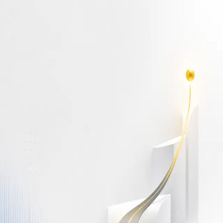
أهلاً بك مجدداً
سجّل دخولك لتواصل التعلم
البريد الإلكتروني
كلمة المرور
نسيت كلمة المرور؟
Show password
دخول
ليس لديك حساب؟
سجّل مجاناً