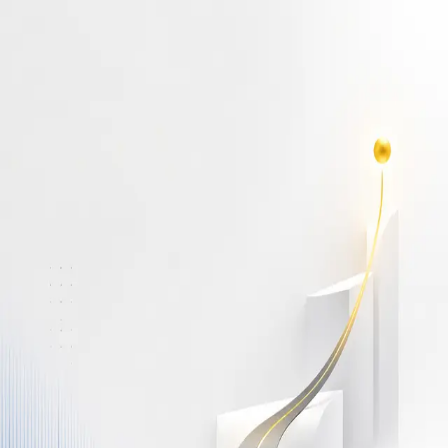
أهلاً بك مجدداً
سجّل دخولك لتواصل التعلم
البريد الإلكتروني
كلمة المرور
نسيت كلمة المرور؟
Show password
دخول
ليس لديك حساب؟
سجّل مجاناً