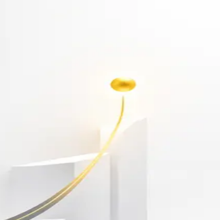
أهلاً بك مجدداً
سجّل دخولك لتواصل التعلم
البريد الإلكتروني
كلمة المرور
نسيت كلمة المرور؟
Show password
دخول
ليس لديك حساب؟
سجّل مجاناً