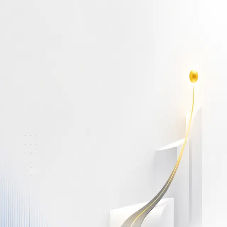
أهلاً بك مجدداً
سجّل دخولك لتواصل التعلم
البريد الإلكتروني
كلمة المرور
نسيت كلمة المرور؟
Show password
دخول
ليس لديك حساب؟
سجّل مجاناً