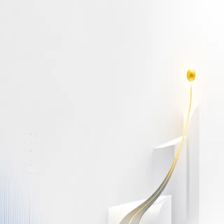
أهلاً بك مجدداً
سجّل دخولك لتواصل التعلم
البريد الإلكتروني
كلمة المرور
نسيت كلمة المرور؟
Show password
دخول
ليس لديك حساب؟
سجّل مجاناً