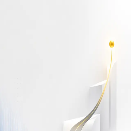
أهلاً بك مجدداً
سجّل دخولك لتواصل التعلم
البريد الإلكتروني
كلمة المرور
نسيت كلمة المرور؟
Show password
دخول
ليس لديك حساب؟
سجّل مجاناً