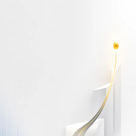
أهلاً بك مجدداً
سجّل دخولك لتواصل التعلم
البريد الإلكتروني
كلمة المرور
نسيت كلمة المرور؟
Show password
دخول
ليس لديك حساب؟
سجّل مجاناً