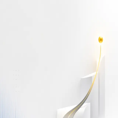
أهلاً بك مجدداً
سجّل دخولك لتواصل التعلم
البريد الإلكتروني
كلمة المرور
نسيت كلمة المرور؟
Show password
دخول
ليس لديك حساب؟
سجّل مجاناً