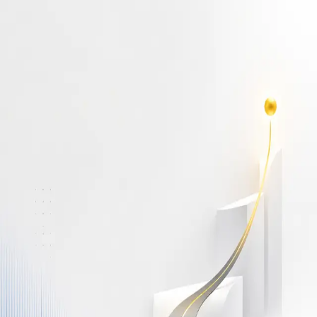
أهلاً بك مجدداً
سجّل دخولك لتواصل التعلم
البريد الإلكتروني
كلمة المرور
نسيت كلمة المرور؟
Show password
دخول
ليس لديك حساب؟
سجّل مجاناً