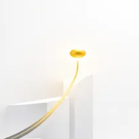
أهلاً بك مجدداً
سجّل دخولك لتواصل التعلم
البريد الإلكتروني
كلمة المرور
نسيت كلمة المرور؟
Show password
دخول
ليس لديك حساب؟
سجّل مجاناً