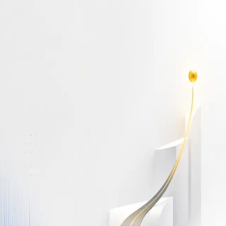
أهلاً بك مجدداً
سجّل دخولك لتواصل التعلم
البريد الإلكتروني
كلمة المرور
نسيت كلمة المرور؟
Show password
دخول
ليس لديك حساب؟
سجّل مجاناً