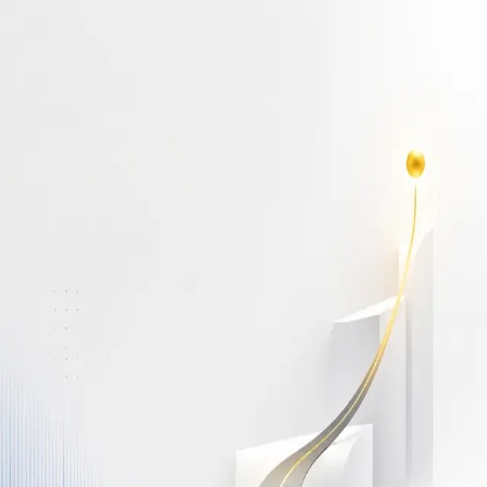
أهلاً بك مجدداً
سجّل دخولك لتواصل التعلم
البريد الإلكتروني
كلمة المرور
نسيت كلمة المرور؟
Show password
دخول
ليس لديك حساب؟
سجّل مجاناً