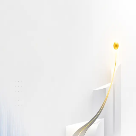
أهلاً بك مجدداً
سجّل دخولك لتواصل التعلم
البريد الإلكتروني
كلمة المرور
نسيت كلمة المرور؟
Show password
دخول
ليس لديك حساب؟
سجّل مجاناً