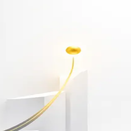
أهلاً بك مجدداً
سجّل دخولك لتواصل التعلم
البريد الإلكتروني
كلمة المرور
نسيت كلمة المرور؟
Show password
دخول
ليس لديك حساب؟
سجّل مجاناً