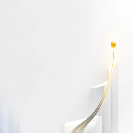
أهلاً بك مجدداً
سجّل دخولك لتواصل التعلم
البريد الإلكتروني
كلمة المرور
نسيت كلمة المرور؟
Show password
دخول
ليس لديك حساب؟
سجّل مجاناً