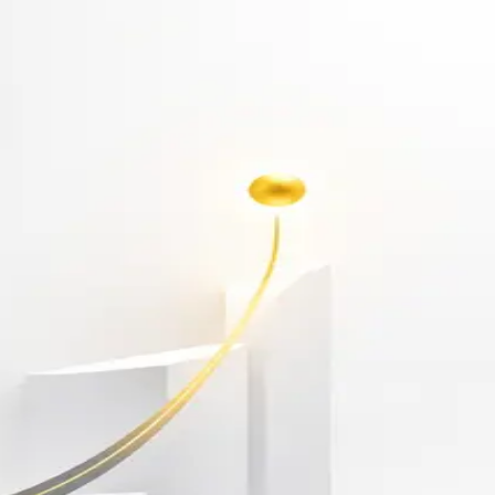
أهلاً بك مجدداً
سجّل دخولك لتواصل التعلم
البريد الإلكتروني
كلمة المرور
نسيت كلمة المرور؟
Show password
دخول
ليس لديك حساب؟
سجّل مجاناً