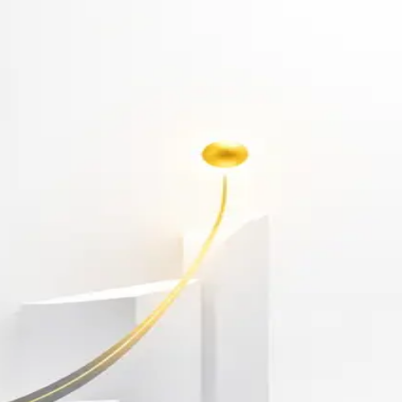
أهلاً بك مجدداً
سجّل دخولك لتواصل التعلم
البريد الإلكتروني
كلمة المرور
نسيت كلمة المرور؟
Show password
دخول
ليس لديك حساب؟
سجّل مجاناً