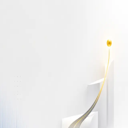
أهلاً بك مجدداً
سجّل دخولك لتواصل التعلم
البريد الإلكتروني
كلمة المرور
نسيت كلمة المرور؟
Show password
دخول
ليس لديك حساب؟
سجّل مجاناً