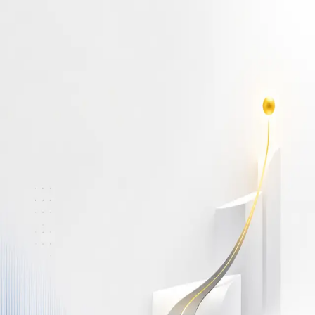
أهلاً بك مجدداً
سجّل دخولك لتواصل التعلم
البريد الإلكتروني
كلمة المرور
نسيت كلمة المرور؟
Show password
دخول
ليس لديك حساب؟
سجّل مجاناً