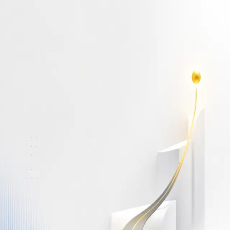
أهلاً بك مجدداً
سجّل دخولك لتواصل التعلم
البريد الإلكتروني
كلمة المرور
نسيت كلمة المرور؟
Show password
دخول
ليس لديك حساب؟
سجّل مجاناً